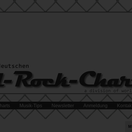
harts
Musik-Tips
Newsletter
Anmeldung
Kontak
M