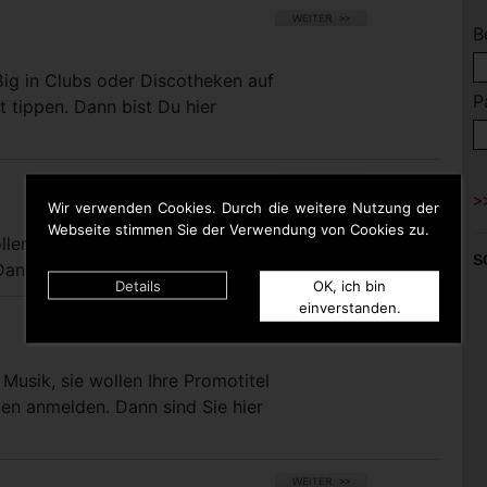
B
ßig in Clubs oder Discotheken auf
P
t tippen. Dann bist Du hier
Wir verwenden Cookies. Durch die weitere Nutzung der
Webseite stimmen Sie der Verwendung von Cookies zu.
llen bei uns eigene Titel für die
S
nn sind Sie hier richtig.
Details
OK, ich bin
einverstanden.
Musik, sie wollen Ihre Promotitel
pen anmelden. Dann sind Sie hier