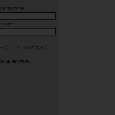
enutzername
asswort
OCIAL NETWORK