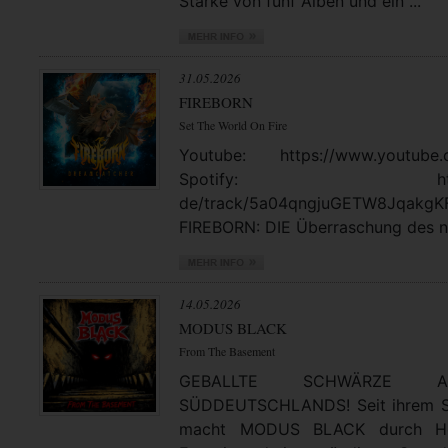
Stärke von fünf Alben und ein ...
31.05.2026
FIREBORN
Set The World On Fire
Youtube: https://www.youtube.
Spotify: https://open
de/track/5a04qngjuGETW8JqakgK
FIREBORN: DIE Überraschung des no
14.05.2026
MODUS BLACK
From The Basement
GEBALLTE SCHWÄRZE
SÜDDEUTSCHLANDS! Seit ihrem St
macht MODUS BLACK durch Hea