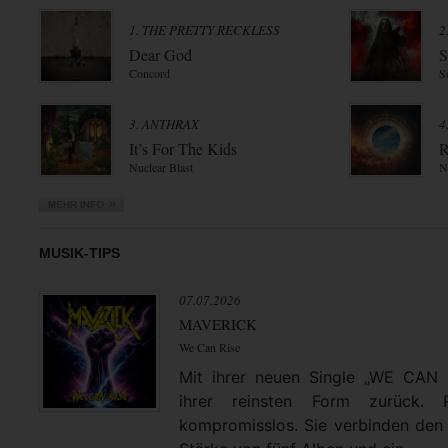
1. THE PRETTY RECKLESS
2
Dear God
S
Concord
S
3. ANTHRAX
4
It’s For The Kids
R
Nuclear Blast
N
MUSIK-TIPS
07.07.2026
MAVERICK
We Can Rise
Mit ihrer neuen Single „WE CAN
ihrer reinsten Form zurück. 
kompromisslos. Sie verbinden den 