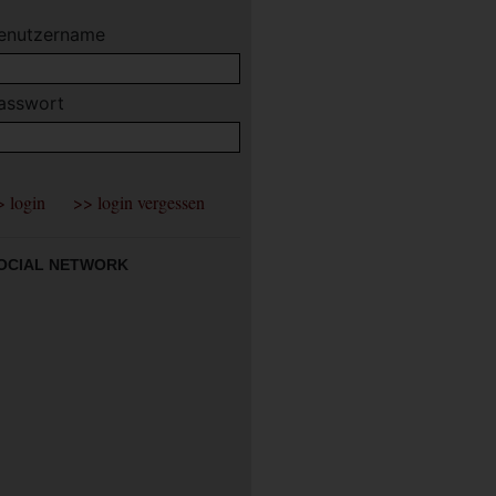
enutzername
asswort
OCIAL NETWORK