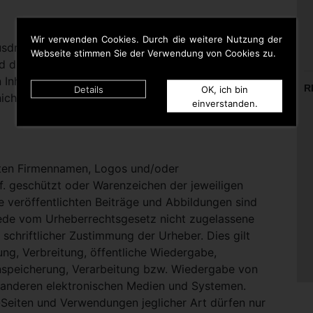
Wir verwenden Cookies. Durch die weitere Nutzung der
rücklich darauf hinweisen, dass sie keinerlei
Webseite stimmen Sie der Verwendung von Cookies zu.
d die Inhalte gelinkter Seiten hat. Deshalb distanziert
n Inhalten aller gelinkten Seiten auf dieser Homepage
R
Details
OK, ich bin
icht zu Eigen.
einverstanden.
nten Firmennamen, Logos und/oder
. geschützt oder Warenzeichen der jeweiligen
te veröffentlichten Beiträge und Abbildungen sind
Jede vom Urheberrechtsgesetz nicht zugelassene
schriftlicher Zustimmung der Urheber. Dies gilt
ung, Verbreitung, öffentliche Wiedergabe,
nspeicherung, Verarbeitung bzw. Wiedergabe von
 anderen elektronischen Medien und Systemen.
eiten und Verwendungen jeglicher Art dürfen nur