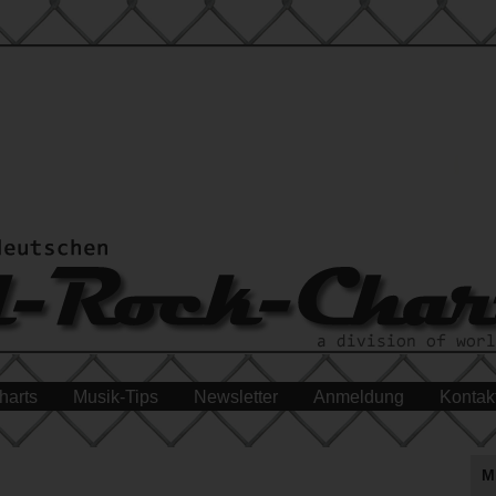
harts
Musik-Tips
Newsletter
Anmeldung
Kontak
M