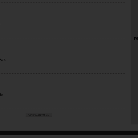
s
R
Dark
N
ht