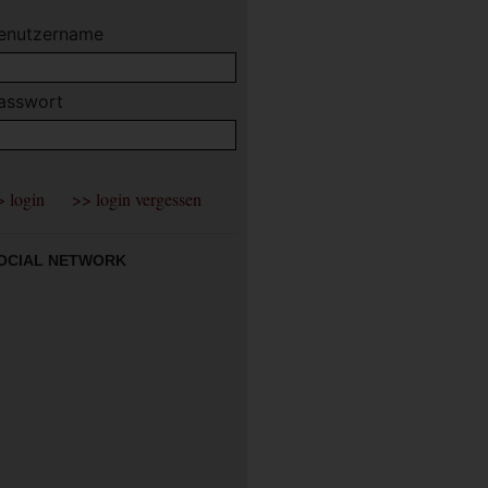
enutzername
asswort
OCIAL NETWORK