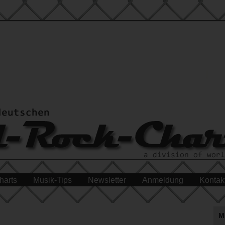
harts
Musik-Tips
Newsletter
Anmeldung
Kontak
M