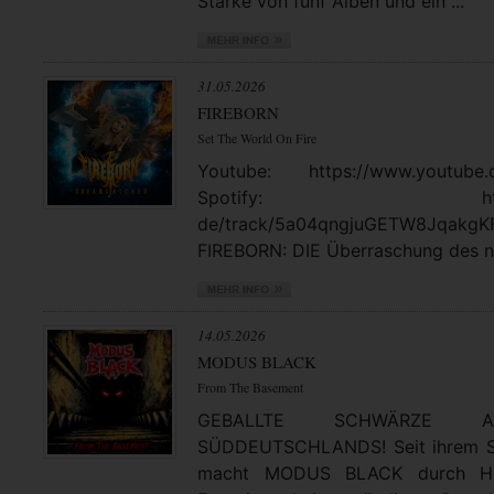
Stärke von fünf Alben und ein ...
31.05.2026
FIREBORN
Set The World On Fire
Youtube: https://www.youtube.
Spotify: https://open
de/track/5a04qngjuGETW8JqakgK
FIREBORN: DIE Überraschung des no
14.05.2026
MODUS BLACK
From The Basement
GEBALLTE SCHWÄRZE
SÜDDEUTSCHLANDS! Seit ihrem St
macht MODUS BLACK durch Hea