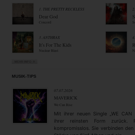
1. THE PRETTY RECKLESS
2
Dear God
S
Concord
S
3. ANTHRAX
4
It’s For The Kids
R
Nuclear Blast
N
MUSIK-TIPS
07.07.2026
MAVERICK
We Can Rise
Mit ihrer neuen Single „WE CAN
ihrer reinsten Form zurück. 
kompromisslos. Sie verbinden den 