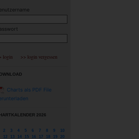
enutzername
asswort
OWNLOAD
Charts als PDF File
erunterladen
HARTKALENDER 2026
2
3
4
5
6
7
8
9
10
12
13
14
15
16
17
18
19
20