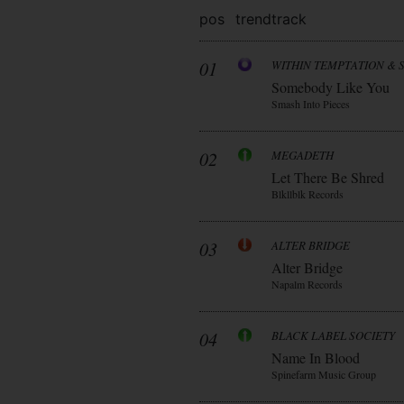
pos
trend
track
01
WITHIN TEMPTATION & 
Somebody Like You
Smash Into Pieces
02
MEGADETH
Let There Be Shred
Blkllblk Records
03
ALTER BRIDGE
Alter Bridge
Napalm Records
04
BLACK LABEL SOCIETY
Name In Blood
Spinefarm Music Group