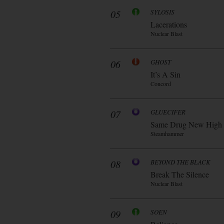
05
SYLOSIS
Lacerations
Nuclear Blast
06
GHOST
It’s A Sin
Concord
07
GLUECIFER
Same Drug New High
Steamhammer
08
BEYOND THE BLACK
Break The Silence
Nuclear Blast
09
SOEN