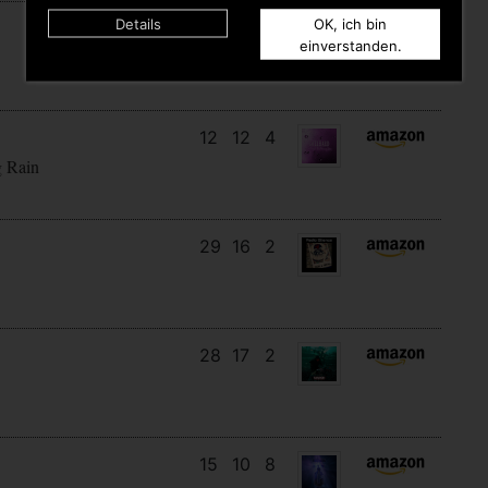
Details
OK, ich bin
9
9
4
einverstanden.
12
12
4
g Rain
29
16
2
28
17
2
15
10
8