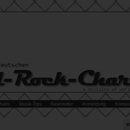
harts
Musik-Tips
Newsletter
Anmeldung
Kontak
M