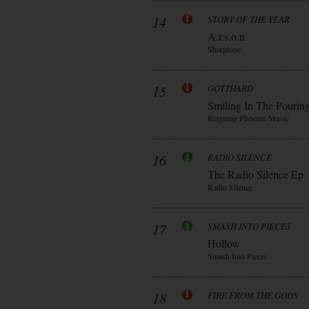
14
STORY OF THE YEAR
A.r.s.o.n.
Sharptone
15
GOTTHARD
Smiling In The Pourin
Reigning Phoenix Music
16
RADIO SILENCE
The Radio Silence Ep
Radio Silence
17
SMASH INTO PIECES
Hollow
Smash Into Pieces
18
FIRE FROM THE GODS