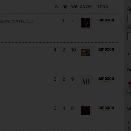
lw
hp
we
cover
shop
B
1
1
7
SMASH INTO PIECES
P
4
2
10
D
2
2
9
h
5
4
8
C
1
11