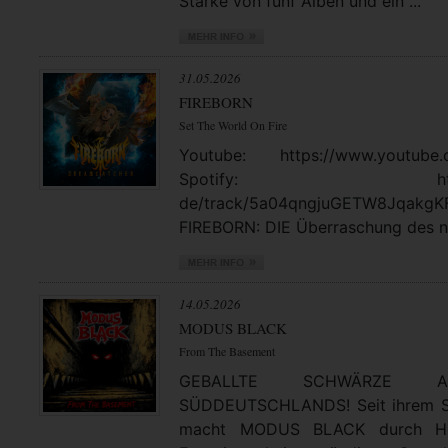
Stärke von fünf Alben und ein ...
31.05.2026
FIREBORN
Set The World On Fire
Youtube: https://www.youtube.
Spotify: https://open
de/track/5a04qngjuGETW8JqakgK
FIREBORN: DIE Überraschung des no
14.05.2026
MODUS BLACK
From The Basement
GEBALLTE SCHWÄRZE
SÜDDEUTSCHLANDS! Seit ihrem St
macht MODUS BLACK durch Hea