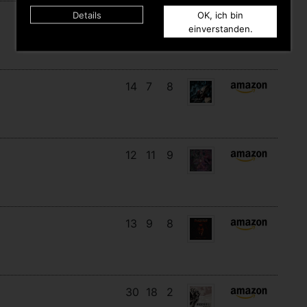
Details
OK, ich bin
17
14
3
einverstanden.
14
7
8
12
11
9
13
9
8
30
18
2