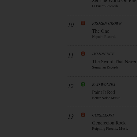
Set The World On Fire
El Puerto Records
10
FROZEN CROWN
The One
Napalm Records
11
IMMINENCE
The Sword That Never
Sumerian Records
12
BAD WOLVES
Paint It Red
Better Noise Music
13
CORELEONI
Generecion Rock
Reigning Phoenix Music