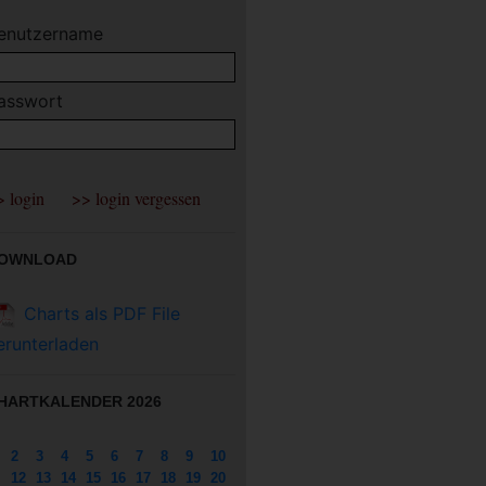
enutzername
asswort
OWNLOAD
Charts als PDF File
erunterladen
HARTKALENDER 2026
2
3
4
5
6
7
8
9
10
12
13
14
15
16
17
18
19
20