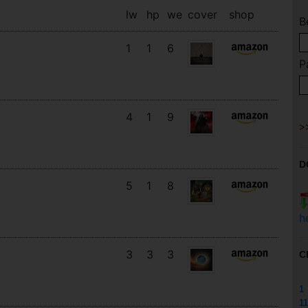
lw
hp
we
cover
shop
B
1
1
6
P
4
1
9
D
5
1
8
h
3
3
3
C
1
11