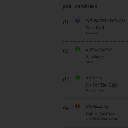
pos
trend
track
01
THE PRETTY RECKLESS
Dear God
Concord
02
EVANESCENCE
Sanctuary
Sony
03
ANTHRAX
It’s For The Kids
Nuclear Blast
04
NICKELBACK
Rattle The Cage
Nickelback Productions