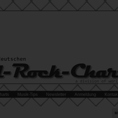
harts
Musik-Tips
Newsletter
Anmeldung
Kontak
M