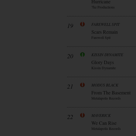
Hurricane
7hz Productions
19
FAREWELL SPIT
Scars Remain
Farewell Spit
20
KISSIN DYNAMITE
Glory Days
Kissin Dynamite
21
MODUS BLACK
From The Basement
Metalapolis Records
22
MAVERICK
We Can Rise
Metalapolis Records