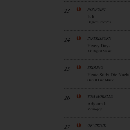
23
NONPOINT
Is It
Degrees Records
24
INFERISBORN
Heavy Days
Ak Digital Music
25
ERDLING
Heute Stirbt Die Nacht
Out Of Line Music
26
TOM MORELLO
Adjourn It
Mom+pop
27
OF VIRTUE