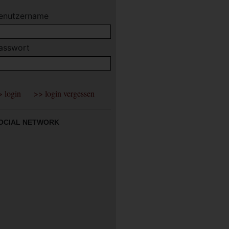
enutzername
asswort
OCIAL NETWORK