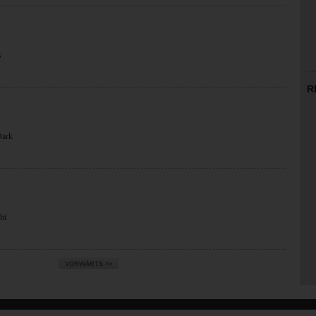
s
R
Dark
N
ht