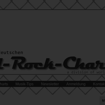
harts
Musik-Tips
Newsletter
Anmeldung
Kontak
M