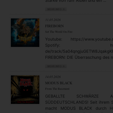
Stärke von fünf Alben und ein ...
31.05.2026
FIREBORN
Set The World On Fire
Youtube: https://www.youtube.
Spotify: https://open
de/track/5a04qngjuGETW8JqakgK
FIREBORN: DIE Überraschung des no
14.05.2026
MODUS BLACK
From The Basement
GEBALLTE SCHWÄRZE
SÜDDEUTSCHLANDS! Seit ihrem St
macht MODUS BLACK durch Hea