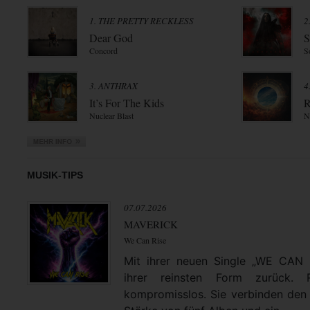
1. THE PRETTY RECKLESS
2
Dear God
S
Concord
S
3. ANTHRAX
4
It’s For The Kids
R
Nuclear Blast
N
MUSIK-TIPS
07.07.2026
MAVERICK
We Can Rise
Mit ihrer neuen Single „WE CAN
ihrer reinsten Form zurück. 
kompromisslos. Sie verbinden den 