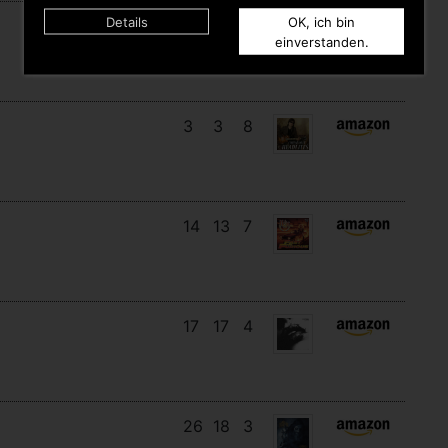
Details
OK, ich bin
10
6
6
einverstanden.
3
3
8
14
13
7
17
17
4
26
18
3