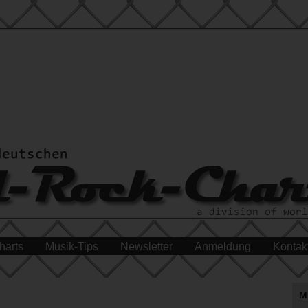
harts
Musik-Tips
Newsletter
Anmeldung
Kontak
M