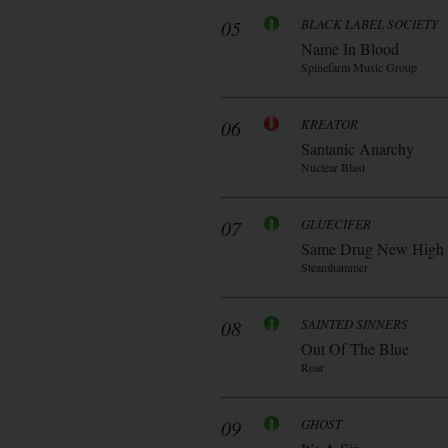
05
BLACK LABEL SOCIETY
Name In Blood
Spinefarm Music Group
06
KREATOR
Santanic Anarchy
Nuclear Blast
07
GLUECIFER
Same Drug New High
Steamhammer
08
SAINTED SINNERS
Out Of The Blue
Roar
09
GHOST