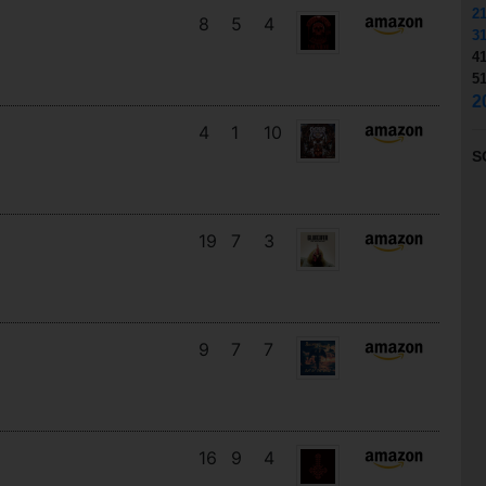
2
8
5
4
3
4
5
2
4
1
10
S
19
7
3
9
7
7
16
9
4