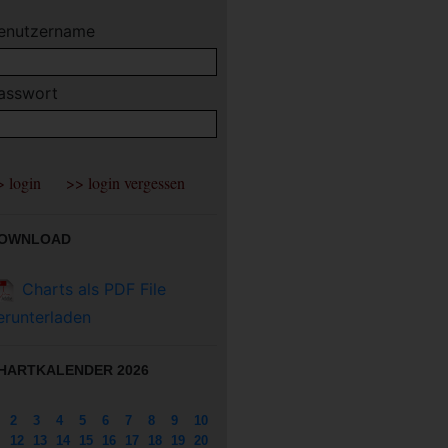
enutzername
asswort
OWNLOAD
Charts als PDF File
erunterladen
HARTKALENDER 2026
2
3
4
5
6
7
8
9
10
12
13
14
15
16
17
18
19
20