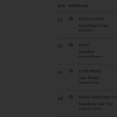
pos
trend
track
01
PALEFACE SWISS
Everything Is Fine
Blood Blast
02
POPPY
Guardian
Sumerian Records
03
ALTER BRIDGE
Alter Bridge
Napalm Records
04
WITHIN TEMPTATION & 
Somebody Like You
Smash Into Pieces