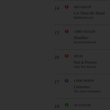
14
MEGADETH
Let There Be Shred
Blkllblk Records
15
CHRIS HASLER
Headlites
Rockafella Records
16
HELIX
Fast & Furious
Indie Tunz Records
17
CODE:WORDS
Limerence
The Artery Foundation
18
OV SULFUR