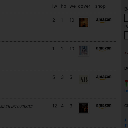
lw
hp
we
cover
shop
B
2
1
10
P
1
1
10
D
5
3
5
h
12
4
3
C
SMASH INTO PIECES
1
11