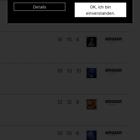
Details
OK, ich bin
9
7
9
einverstanden.
16
15
4
19
13
10
12
12
9
10
10
6