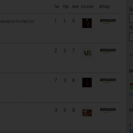
lw
hp
we
cover
shop
B
1
1
5
SMASH INTO PIECES
P
2
2
7
D
7
3
6
h
3
3
8
C
1
11