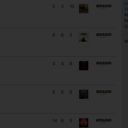
2
5
3
10
3
4
5
2
8
6
5
S
4
4
6
6
6
6
14
9
5