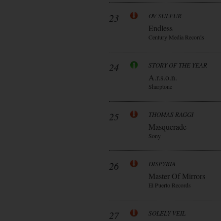
23
OV SULFUR
Endless
Century Media Records
24
STORY OF THE YEAR
A.r.s.o.n.
Sharptone
25
THOMAS RAGGI
Masquerade
Sony
26
DISPYRIA
Master Of Mirrors
El Puerto Records
27
SOLELY VEIL