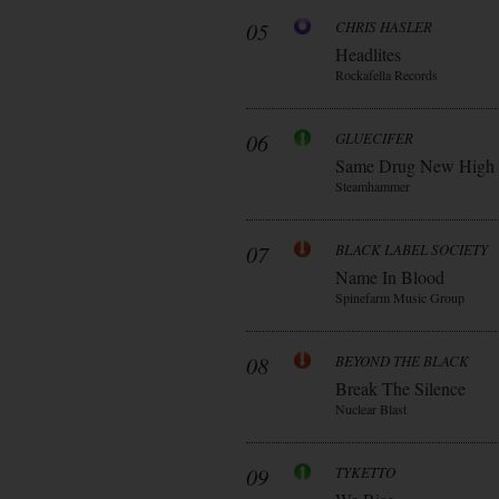
05
CHRIS HASLER
Headlites
Rockafella Records
06
GLUECIFER
Same Drug New High
Steamhammer
07
BLACK LABEL SOCIETY
Name In Blood
Spinefarm Music Group
08
BEYOND THE BLACK
Break The Silence
Nuclear Blast
09
TYKETTO