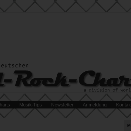
harts
Musik-Tips
Newsletter
Anmeldung
Kontak
M