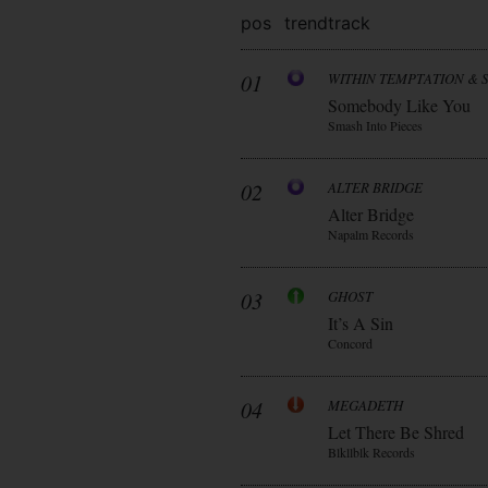
pos
trend
track
01
WITHIN TEMPTATION & 
Somebody Like You
Smash Into Pieces
02
ALTER BRIDGE
Alter Bridge
Napalm Records
03
GHOST
It’s A Sin
Concord
04
MEGADETH
Let There Be Shred
Blkllblk Records