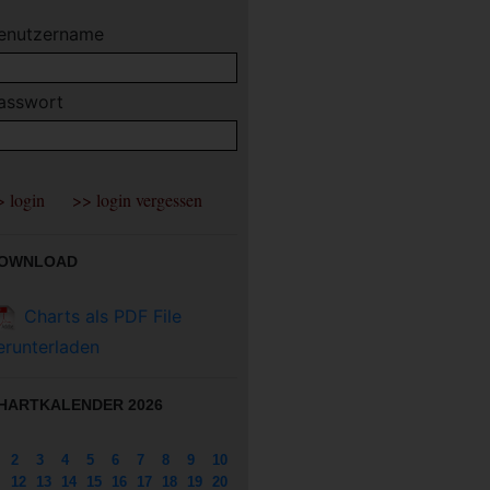
enutzername
asswort
OWNLOAD
Charts als PDF File
erunterladen
HARTKALENDER 2026
2
3
4
5
6
7
8
9
10
12
13
14
15
16
17
18
19
20