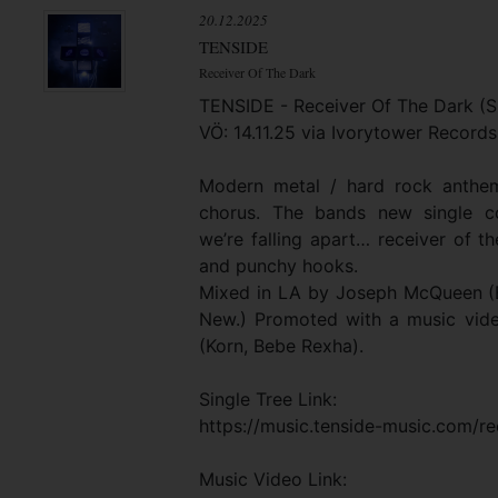
20.12.2025
TENSIDE
Receiver Of The Dark
TENSIDE - Receiver Of The Dark (S
VÖ: 14.11.25 via Ivorytower Record
Modern metal / hard rock anthe
chorus. The bands new single co
we’re falling apart… receiver of th
and punchy hooks.
Mixed in LA by Joseph McQueen (
New.) Promoted with a music vid
(Korn, Bebe Rexha).
Single Tree Link:
https://music.tenside-music.com/re
Music Video Link: