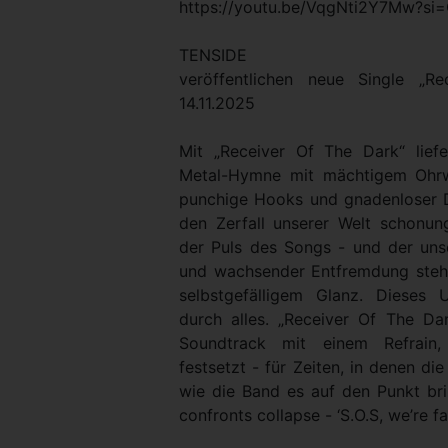
https://youtu.be/VqgNti2Y7Mw?s
TENSIDE
veröffentlichen neue Single „
14.11.2025
Mit „Receiver Of The Dark“ lie
Metal-Hymne mit mächtigem Ohrwu
punchige Hooks und gnadenloser Dr
den Zerfall unserer Welt schonung
der Puls des Songs - und der unse
und wachsender Entfremdung steht 
selbstgefälligem Glanz. Dieses U
durch alles. „Receiver Of The Da
Soundtrack mit einem Refrain,
festsetzt - für Zeiten, in denen di
wie die Band es auf den Punkt bri
confronts collapse - ‘S.O.S, we’re fa