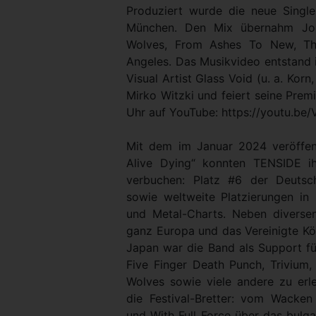
Produziert wurde die neue Singl
München. Den Mix übernahm Jo
Wolves, From Ashes To New, The
Angeles. Das Musikvideo entstand
Visual Artist Glass Void (u. a. Kor
Mirko Witzki und feiert seine Prem
Uhr auf YouTube: https://youtu.b
Mit dem im Januar 2024 veröffen
Alive Dying“ konnten TENSIDE ih
verbuchen: Platz #6 der Deutsc
sowie weltweite Platzierungen in 
und Metal-Charts. Neben diverse
ganz Europa und das Vereinigte Kö
Japan war die Band als Support fü
Five Finger Death Punch, Trivium,
Wolves sowie viele andere zu erl
die Festival-Bretter: vom Wacke
und With Full Force über das bulga