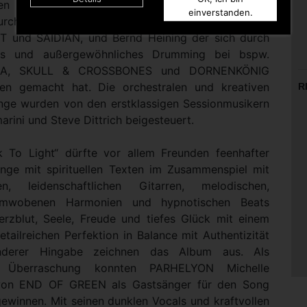
chen Rhythmussektion mit Bassist Frank Herold
einverstanden.
urch seine fantastische Arbeit mit MYSTOPERA,
 und SAIDIAN, und Bernd Heining der sich durch
tes und außergewöhnliches Drumming bei bspw.
A, SKULL & CROSSBONES und DORNENKÖNIG
en gemacht hat. Die orchestralen und kreativen
R
änge wurden von den erstklassigen Sessionmusikern
arini und Steve Dittrich beigesteuert.
 To Light“ dürfte vor allem Freunden feenhafter
nge mit spirituellen Texten im Zusammenspiel mit
den, leidenschaftlichen Gitarren, melodischen,
umwobenen Harmonien und hypnotischen Beats
Herzblut, Seele, Freude und tiefes Glück mit einem
tailreichen Perfektion in Balance mit Authentizität
derer Hingabe zeichnen das Album aus. Als
e Überraschung konnten PARHELYON Michelle
von END OF GREEN als Gastsänger für den Song
ewinnen. Mit seinen dunklen Vocals und kraftvollen