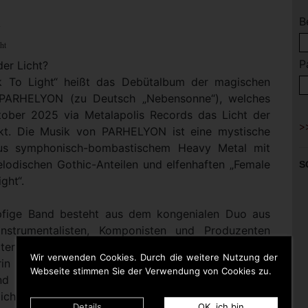
B
N
ht
P
er Licht?
k To Light“ heißt das Debütalbum der magischen
 PARHELYON (zu Deutsch „Nebensonne“), welches
ober 2025 via Metalapolis Records das Licht der
ckt. Die Musik von PARHELYON ist eine mystische
aus symphonisch-bombastischem Heavy Metal mit
elodischen Gothic-Anteilen und elfenhaften „Female
S
ght“.
pfige Band besteht aus dem kongenialen Duo aus
instrumentalisten, Komponisten und Produzenten
etter (BLACK & DAMNED, PUMP, CHINCHILLA) sowie
Wir verwenden Cookies. Durch die weitere Nutzung der
in Tanja Hansen, die auch für die tiefgründigen
Webseite stimmen Sie der Verwendung von Cookies zu.
d die bedeutungsvollen Gesangsmelodien
tlich ist. Unterstützt werden sie von der
Details
OK, ich bin