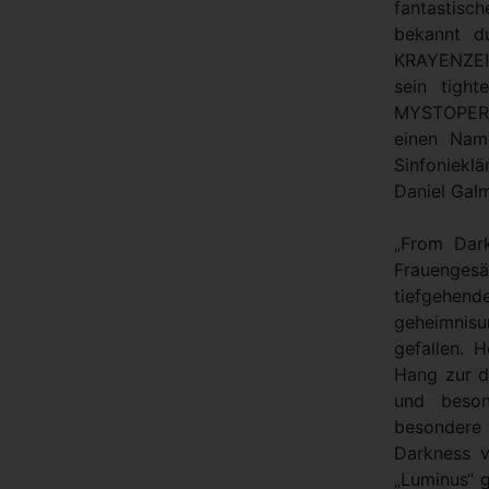
fantastis
bekannt d
KRAYENZEIT
sein tigh
MYSTOPER
einen Nam
Sinfoniekl
Daniel Galm
„From Dark
Frauengesä
tiefgehen
geheimnis
gefallen. 
Hang zur de
und beson
besonder
Darkness 
„Luminus“ g