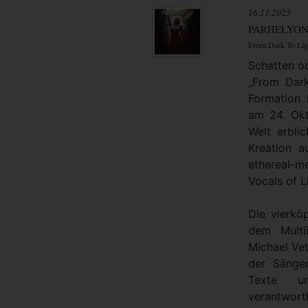
16.11.2025
PARHELYO
From Dark To Lig
Schatten od
„From Dar
Formation
am 24. Okt
Welt erbli
Kreation 
ethereal-m
Vocals of Li
Die vierkö
dem Multi
Michael V
der Sänger
Texte un
verantwor