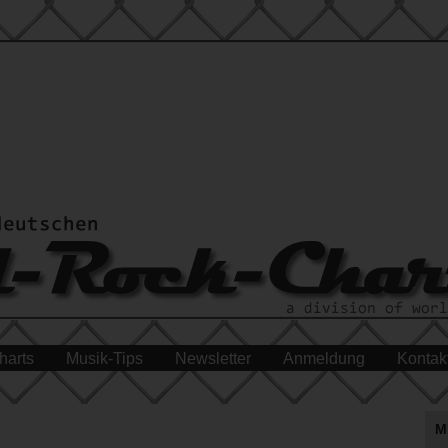
harts
Musik-Tips
Newsletter
Anmeldung
Kontak
M