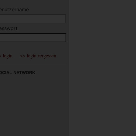
enutzername
asswort
OCIAL NETWORK