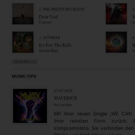
1. THE PRETTY RECKLESS
2
Dear God
S
Concord
S
3. ANTHRAX
4
It’s For The Kids
R
Nuclear Blast
N
MUSIK-TIPS
07.07.2026
MAVERICK
We Can Rise
Mit ihrer neuen Single „WE CAN
ihrer reinsten Form zurück. 
kompromisslos. Sie verbinden den 