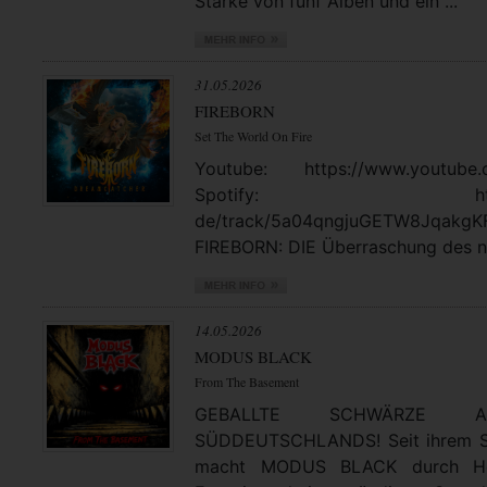
Stärke von fünf Alben und ein ...
31.05.2026
FIREBORN
Set The World On Fire
Youtube: https://www.youtube.
Spotify: https://open
de/track/5a04qngjuGETW8JqakgK
FIREBORN: DIE Überraschung des no
14.05.2026
MODUS BLACK
From The Basement
GEBALLTE SCHWÄRZE
SÜDDEUTSCHLANDS! Seit ihrem St
macht MODUS BLACK durch Hea