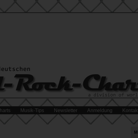
harts
Musik-Tips
Newsletter
Anmeldung
Kontak
M