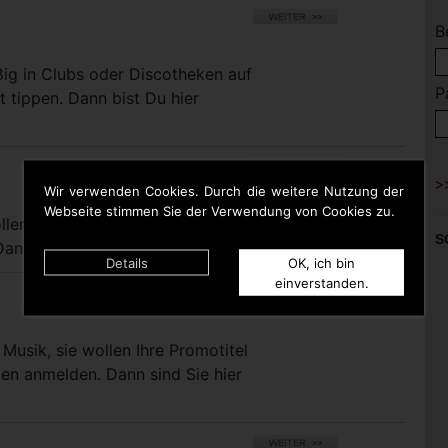
B
ßig in Clubs oder Discotheken auf
P
t tippen. Dann bist Du hier
Wir verwenden Cookies. Durch die weitere Nutzung der
Webseite stimmen Sie der Verwendung von Cookies zu.
llen bei uns eigene Titel für die
S
nn sind Sie hier richtig.
Details
OK, ich bin
einverstanden.
Musik, sie wollen Ihre Promotitel
pen anmelden. Dann sind Sie hier