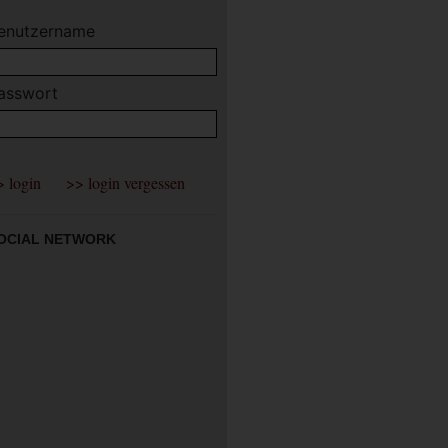
enutzername
asswort
OCIAL NETWORK