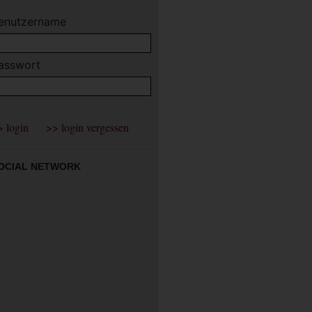
enutzername
asswort
OCIAL NETWORK