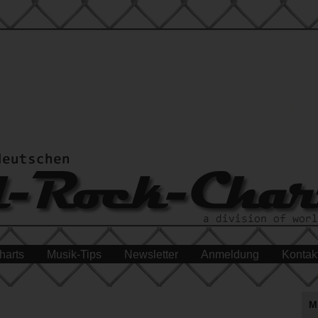
harts
Musik-Tips
Newsletter
Anmeldung
Kontak
M