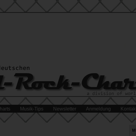
harts
Musik-Tips
Newsletter
Anmeldung
Kontak
M