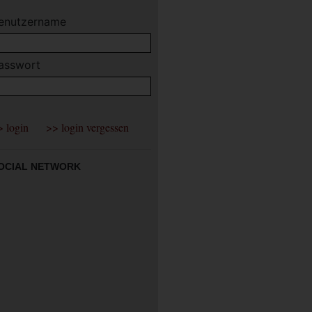
enutzername
asswort
OCIAL NETWORK