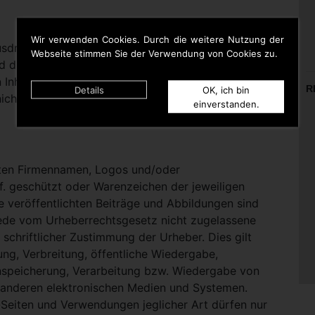
Wir verwenden Cookies. Durch die weitere Nutzung der
rücklich darauf hinweisen, dass sie keinerlei
Webseite stimmen Sie der Verwendung von Cookies zu.
d die Inhalte gelinkter Seiten hat. Deshalb distanziert
n Inhalten aller gelinkten Seiten auf dieser Homepage
R
Details
OK, ich bin
icht zu Eigen.
einverstanden.
nten Firmennamen, Logos und/oder
. geschützt oder Warenzeichen der jeweiligen
te veröffentlichten Beiträge und Abbildungen sind
Jede vom Urheberrechtsgesetz nicht zugelassene
schriftlicher Zustimmung der Urheber. Dies gilt
ung, Verbreitung, öffentliche Wiedergabe,
nspeicherung, Verarbeitung bzw. Wiedergabe von
 anderen elektronischen Medien und Systemen.
eiten und Verwendungen jeglicher Art dürfen nur