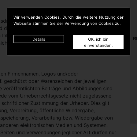
Wir verwenden Cookies. Durch die weitere Nutzung der
rücklich darauf hinweisen, dass sie keinerlei
Webseite stimmen Sie der Verwendung von Cookies zu.
d die Inhalte gelinkter Seiten hat. Deshalb distanziert
n Inhalten aller gelinkten Seiten auf dieser Homepage
R
Details
OK, ich bin
icht zu Eigen.
einverstanden.
nten Firmennamen, Logos und/oder
. geschützt oder Warenzeichen der jeweiligen
te veröffentlichten Beiträge und Abbildungen sind
Jede vom Urheberrechtsgesetz nicht zugelassene
schriftlicher Zustimmung der Urheber. Dies gilt
ung, Verbreitung, öffentliche Wiedergabe,
nspeicherung, Verarbeitung bzw. Wiedergabe von
 anderen elektronischen Medien und Systemen.
eiten und Verwendungen jeglicher Art dürfen nur