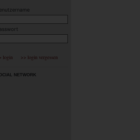
enutzername
asswort
OCIAL NETWORK