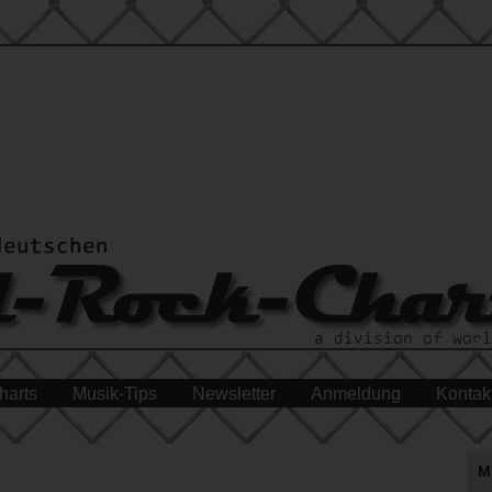
harts
Musik-Tips
Newsletter
Anmeldung
Kontak
M