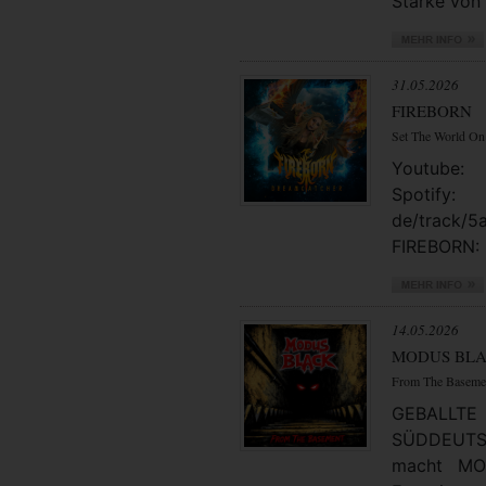
Stärke von 
31.05.2026
FIREBORN
Set The World On
Youtube: 
Spotify
de/track/
FIREBORN: 
14.05.2026
MODUS BL
From The Baseme
GEBAL
SÜDDEUTSC
macht MO