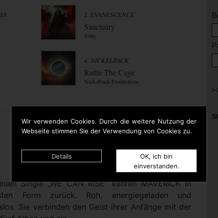
ESS
2. EVANESCENCE
B
Sanctuary
Sony
P
4. NICKELBACK
Rattle The Cage
Nickelback Productions
S
Wir verwenden Cookies. Durch die weitere Nutzung der
Webseite stimmen Sie der Verwendung von Cookies zu.
Details
OK, ich bin
einverstanden.
 neuen Single „WE CAN RISE“ kehren MAVERICK in
nsten Form zurück. Roh, energiegeladen und
los. Sie verbinden den Geist ihrer Anfänge mit der