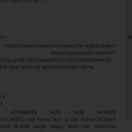
fünf Alben und ein ...
 Fire
R
https://www.youtube.com/watch?v=3jq83oBsBxw
: https://open.spotify.com/intl-
5a04qngjuGETW8JqakgKFf?si=d5b2afd95d6e4733
DIE Überraschung des noch jungen Jahres ...
ACK
nt
LTE SCHWÄRZE AUS DEM HERZEN
HLANDS! Seit ihrem Start in den frühen 2020ern
DUS BLACK durch Heavy Rock mit intensiver