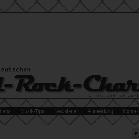
harts
Musik-Tips
Newsletter
Anmeldung
Kontak
M