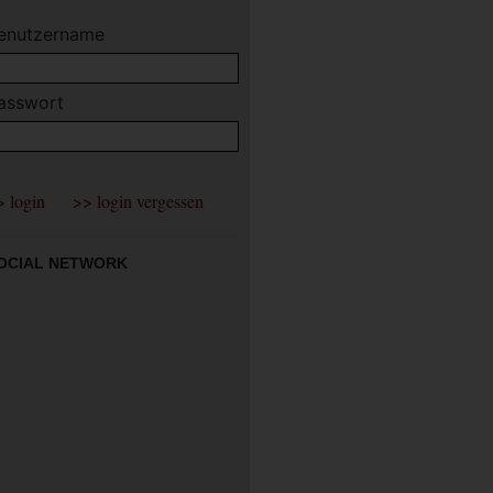
enutzername
asswort
OCIAL NETWORK