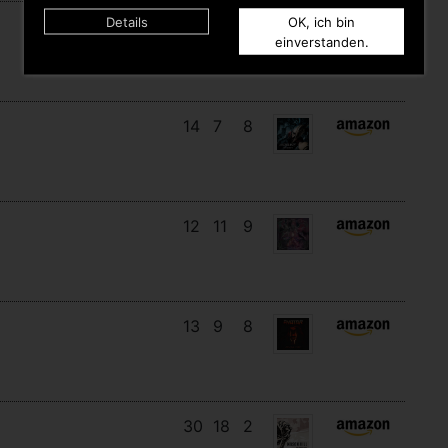
Details
OK, ich bin
17
14
3
einverstanden.
14
7
8
12
11
9
13
9
8
30
18
2