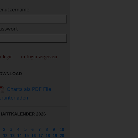
enutzername
asswort
OWNLOAD
Charts als PDF File
erunterladen
HARTKALENDER 2026
2
3
4
5
6
7
8
9
10
12
13
14
15
16
17
18
19
20