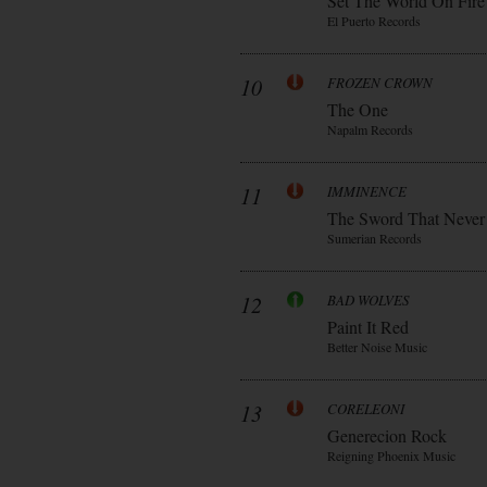
Set The World On Fire
El Puerto Records
10
FROZEN CROWN
The One
Napalm Records
11
IMMINENCE
The Sword That Never
Sumerian Records
12
BAD WOLVES
Paint It Red
Better Noise Music
13
CORELEONI
Generecion Rock
Reigning Phoenix Music