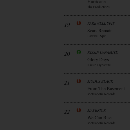
Hurricane
7hz Productions
19
FAREWELL SPIT
Scars Remain
Farewell Spit
20
KISSIN DYNAMITE
Glory Days
Kissin Dynamite
21
MODUS BLACK
From The Basement
Metalapolis Records
22
MAVERICK
We Can Rise
Metalapolis Records