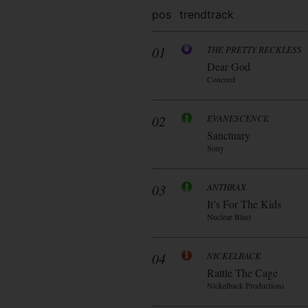
pos
trend
track
01
THE PRETTY RECKLESS
Dear God
Concord
02
EVANESCENCE
Sanctuary
Sony
03
ANTHRAX
It’s For The Kids
Nuclear Blast
04
NICKELBACK
Rattle The Cage
Nickelback Productions