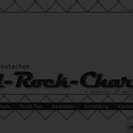
harts
Musik-Tips
Newsletter
Anmeldung
Kontak
M