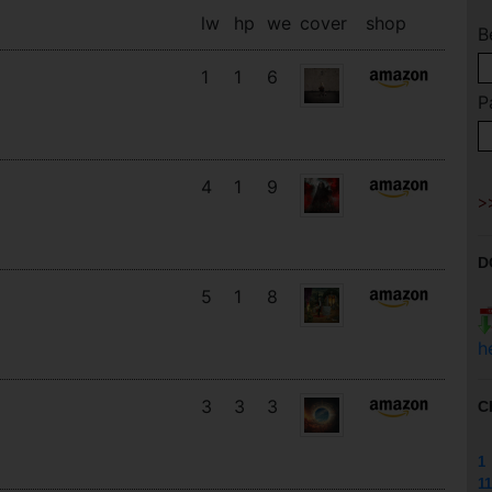
lw
hp
we
cover
shop
B
1
1
6
P
4
1
9
D
5
1
8
h
3
3
3
C
1
11