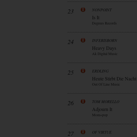
23
NONPOINT
Is It
Degrees Records
24
INFERISBORN
Heavy Days
Ak Digital Music
25
ERDLING
Heute Stirbt Die Nacht
Out Of Line Music
26
TOM MORELLO
Adjourn It
Mom+pop
27
OF VIRTUE