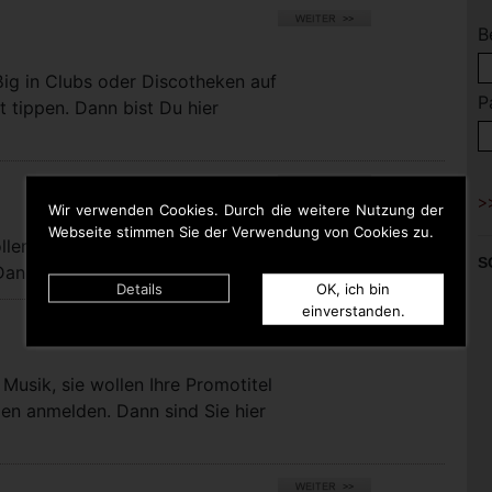
B
ßig in Clubs oder Discotheken auf
P
t tippen. Dann bist Du hier
Wir verwenden Cookies. Durch die weitere Nutzung der
Webseite stimmen Sie der Verwendung von Cookies zu.
llen bei uns eigene Titel für die
S
nn sind Sie hier richtig.
Details
OK, ich bin
einverstanden.
Musik, sie wollen Ihre Promotitel
pen anmelden. Dann sind Sie hier