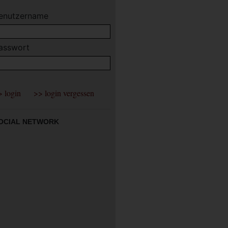
enutzername
asswort
OCIAL NETWORK