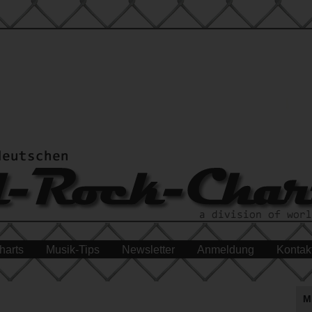
harts
Musik-Tips
Newsletter
Anmeldung
Kontak
M