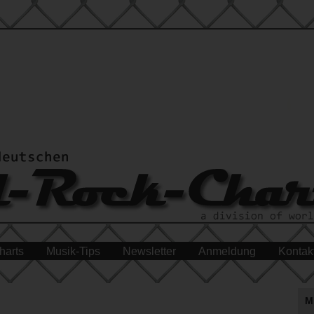
harts
Musik-Tips
Newsletter
Anmeldung
Kontak
M