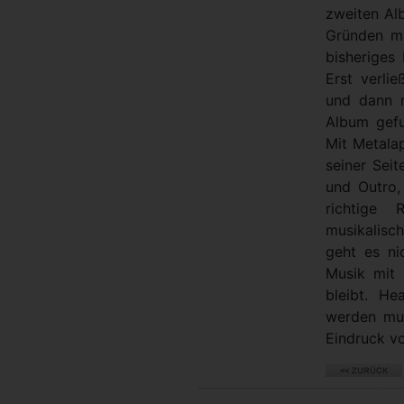
zweiten Al
Gründen mu
bisheriges 
Erst verli
und dann 
Album gefu
Mit Metala
seiner Sei
und Outro,
richtige 
musikalisc
geht es n
Musik mit 
bleibt. He
werden mus
Eindruck 