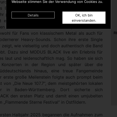
wurden über die Zeit eigene Songs. Anfang 2024
Webseite stimmen Sie der Verwendung von Cookies zu.
ls Bassist dazu und vervollständigte das Trio. Im
hr präsentierte die Band auch ihr Debütalbum. „Evil
Details
OK, ich bin
ist ein kompromisslose Mischung aus fiesen Riffs,
einverstanden.
chen Refrains und einer rohen Livepower. Bestens
owohl für Fans von klassischem Metal als auch für
R
dernerer Heavy-Sounds. Schon ihre erste Single
 zeigt, wie vielseitig und doch authentisch die Band
 lebt. Dazu sind MODUS BLACK live ein Erlebnis für
es laut und leidenschaftlich mag. So haben sie sich
n Konzerten in der Region und später über die
üddeutschlands hinaus, eine treue Fangemeinde
er erste große Meilenstein folgte auch prompt beim
t von „Die Neue 107.7“, dem meistgehörten lokalen
er in Baden-Württemberg. Dort sicherte sich
CK den ersten Platz und damit einen umjubelten
im „Flammende Sterne Festival“ in Ostfildern.
 ersten Halbjahr 2025 begannen die Aufnahmen zum