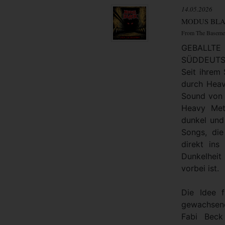
14.05.2026
MODUS BL
From The Baseme
GEBAL
SÜDDEUTS
Seit ihrem
durch Heav
Sound von s
Heavy Meta
dunkel und
Songs, di
direkt ins
Dunkelheit
vorbei ist.
Die Idee 
gewachsene
Fabi Beck