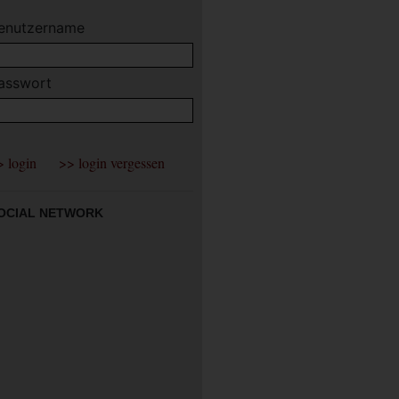
enutzername
asswort
OCIAL NETWORK