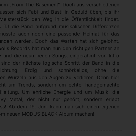
bum „From The Basement“. Doch aus verschiedenen
ssten sich Fabi und Basti in Geduld üben, bis ihr
Meisterstück den Weg in die Öffentlichkeit findet.
eß TJ die Band aufgrund musikalischer Differenzen
musste auch noch eine passende Heimat für das
nden werden. Doch das Warten hat sich gelohnt.
polis Records hat man nun den richtigen Partner an
te und die neun neuen Songs, eingerahmt von Intro
 sind der nächste logische Schritt der Band in die
Richtung. Erdig und schnörkellos, ohne die
hen Wurzeln aus den Augen zu verlieren. Denn hier
icht um Trends, sondern um echte, handgemachte
Haltung. Um ehrliche Energie und um Musik, die
avy Metal, der nicht nur gehört, sondern erlebt
s! Ab dem 19. Juni kann man sich einen eigenen
vom neuen MODUS BLACK Album machen!