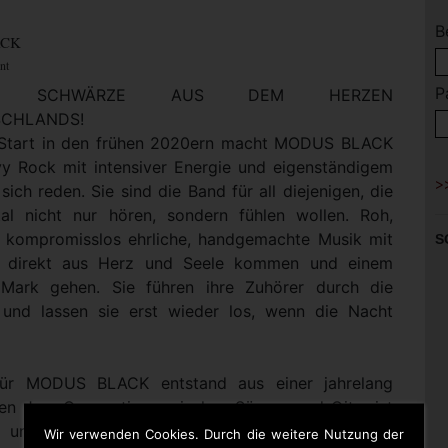
B
ACK
nt
P
LTE SCHWÄRZE AUS DEM HERZEN
CHLANDS!
 Start in den frühen 2020ern macht MODUS BLACK
y Rock mit intensiver Energie und eigenständigem
ich reden. Sie sind die Band für all diejenigen, die
l nicht nur hören, sondern fühlen wollen. Roh,
 kompromisslos ehrliche, handgemachte Musik mit
S
e direkt aus Herz und Seele kommen und einem
 Mark gehen. Sie führen ihre Zuhörer durch die
 und lassen sie erst wieder los, wenn die Nacht
für MODUS BLACK entstand aus einer jahrelang
n Jam Connection zwischen Sänger und Gitarrist
 und Schlagzeuger Basti Volz. Aus spontanen
Wir verwenden Cookies. Durch die weitere Nutzung der