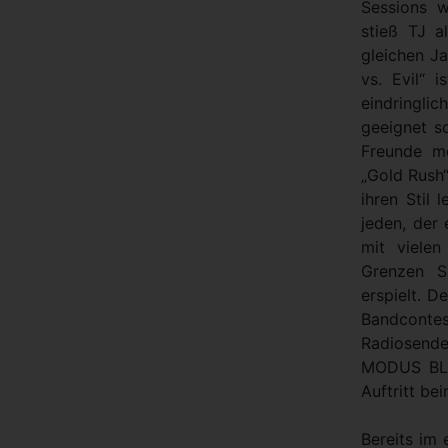
Sessions 
stieß TJ a
gleichen Ja
vs. Evil“ 
eindringli
geeignet s
Freunde mo
„Gold Rush“
ihren Stil
jeden, der 
mit viele
Grenzen S
erspielt. D
Bandcontes
Radiosend
MODUS BLA
Auftritt be
Bereits im