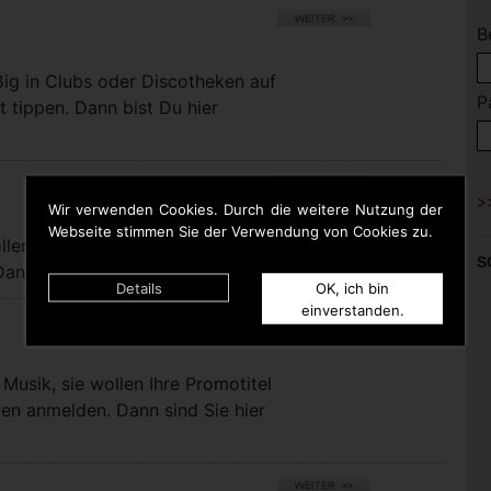
B
ßig in Clubs oder Discotheken auf
P
t tippen. Dann bist Du hier
Wir verwenden Cookies. Durch die weitere Nutzung der
Webseite stimmen Sie der Verwendung von Cookies zu.
llen bei uns eigene Titel für die
S
nn sind Sie hier richtig.
Details
OK, ich bin
einverstanden.
Musik, sie wollen Ihre Promotitel
pen anmelden. Dann sind Sie hier