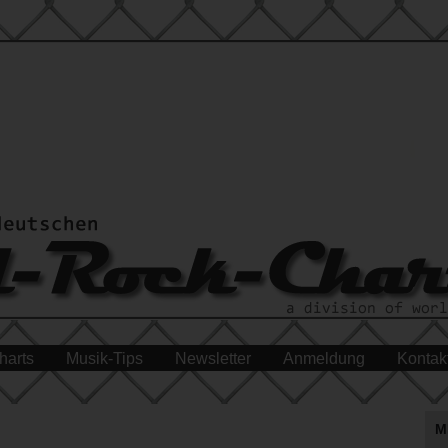
harts
Musik-Tips
Newsletter
Anmeldung
Kontak
M