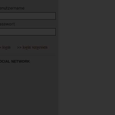
enutzername
asswort
OCIAL NETWORK