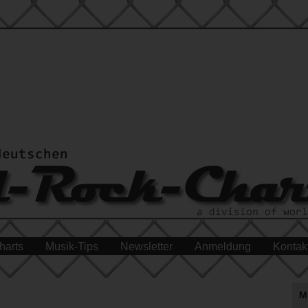
harts
Musik-Tips
Newsletter
Anmeldung
Kontak
M