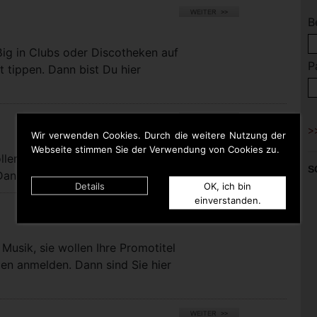
B
ßig in Clubs oder Discotheken auf
P
t tippen. Dann bist Du hier
Wir verwenden Cookies. Durch die weitere Nutzung der
Webseite stimmen Sie der Verwendung von Cookies zu.
llen bei uns eigene Titel für die
S
nn sind Sie hier richtig.
Details
OK, ich bin
einverstanden.
Musik, sie wollen Ihre Promotitel
pen anmelden. Dann sind Sie hier