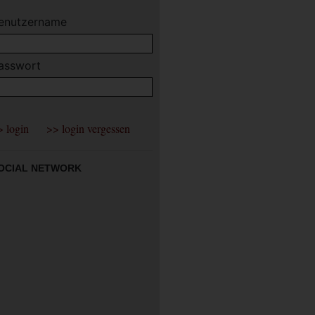
enutzername
asswort
OCIAL NETWORK