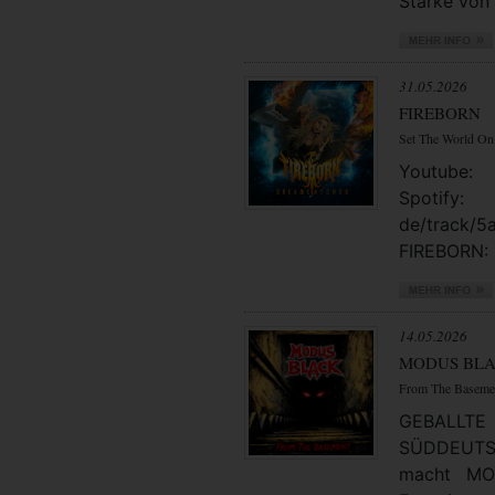
Stärke von 
31.05.2026
FIREBORN
Set The World On
Youtube: 
Spotify
de/track/
FIREBORN: 
14.05.2026
MODUS BL
From The Baseme
GEBAL
SÜDDEUTSC
macht MO