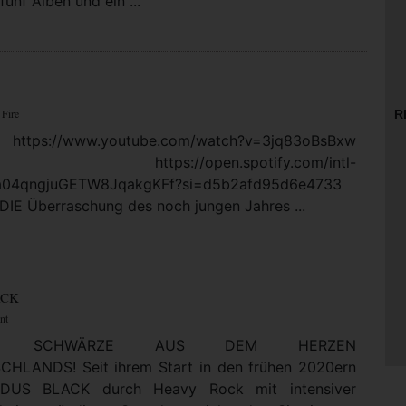
fünf Alben und ein ...
 Fire
R
https://www.youtube.com/watch?v=3jq83oBsBxw
: https://open.spotify.com/intl-
5a04qngjuGETW8JqakgKFf?si=d5b2afd95d6e4733
DIE Überraschung des noch jungen Jahres ...
ACK
nt
LTE SCHWÄRZE AUS DEM HERZEN
HLANDS! Seit ihrem Start in den frühen 2020ern
DUS BLACK durch Heavy Rock mit intensiver