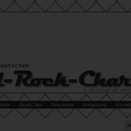
harts
Musik-Tips
Newsletter
Anmeldung
Kontak
M