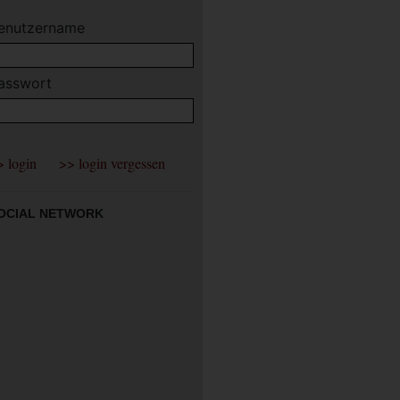
enutzername
asswort
OCIAL NETWORK