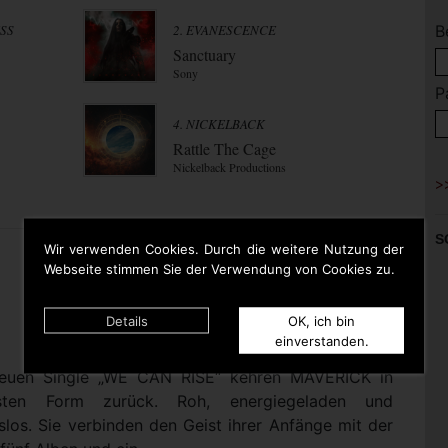
ESS
2. EVANESCENCE
B
Sanctuary
Sony
P
4. NICKELBACK
Rattle The Cage
Nickelback Productions
S
Wir verwenden Cookies. Durch die weitere Nutzung der
Webseite stimmen Sie der Verwendung von Cookies zu.
Details
OK, ich bin
einverstanden.
 neuen Single „WE CAN RISE“ kehren MAVERICK in
nsten Form zurück. Roh, energiegeladen und
los. Sie verbinden den Geist ihrer Anfänge mit der