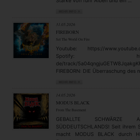
Stärke von fünf Alben und ein ...
31.05.2026
FIREBORN
Set The World On Fire
Youtube: https://www.youtube.
Spotify: https://open
de/track/5a04qngjuGETW8JqakgK
FIREBORN: DIE Überraschung des no
14.05.2026
MODUS BLACK
From The Basement
GEBALLTE SCHWÄRZE
SÜDDEUTSCHLANDS! Seit ihrem St
macht MODUS BLACK durch Hea