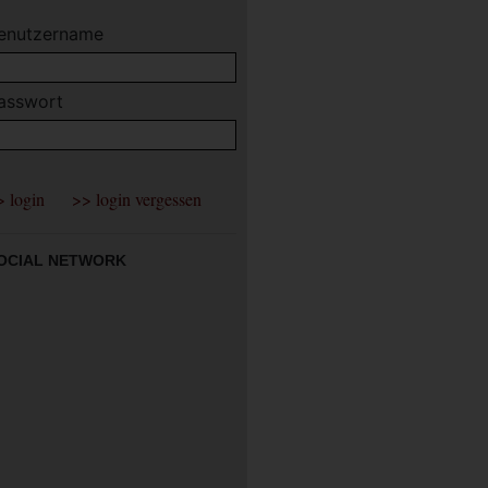
enutzername
asswort
OCIAL NETWORK