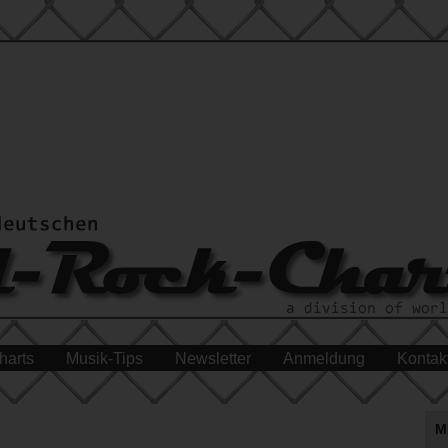
harts
Musik-Tips
Newsletter
Anmeldung
Kontak
M