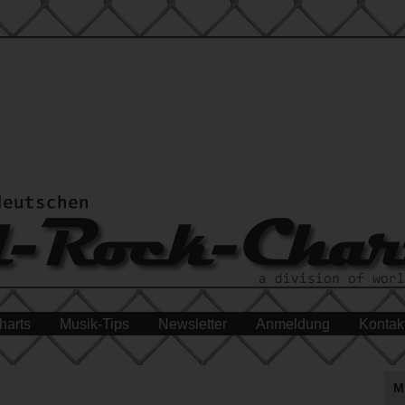
harts
Musik-Tips
Newsletter
Anmeldung
Kontak
M