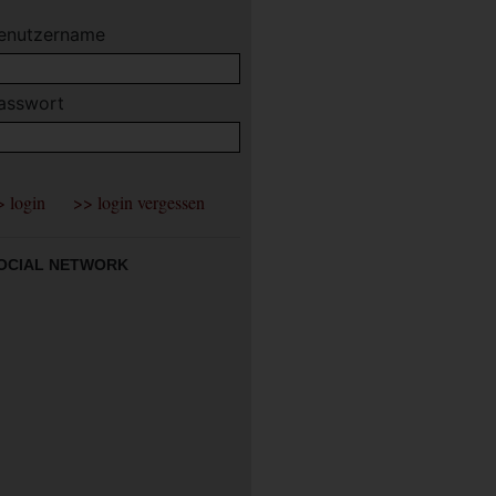
enutzername
asswort
OCIAL NETWORK