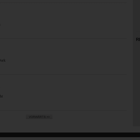
s
R
Dark
N
ht