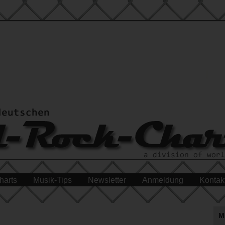
harts
Musik-Tips
Newsletter
Anmeldung
Kontak
M