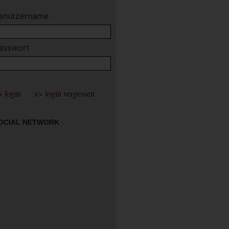
enutzername
asswort
OCIAL NETWORK