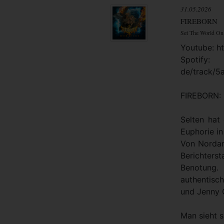
31.05.2026
FIREBORN
Set The World On
Youtube: h
Spotify
de/track/
FIREBORN: 
Selten hat 
Euphorie in
Von Nordam
Berichter
Benotung. 
authentisc
und Jenny 
Man sieht 