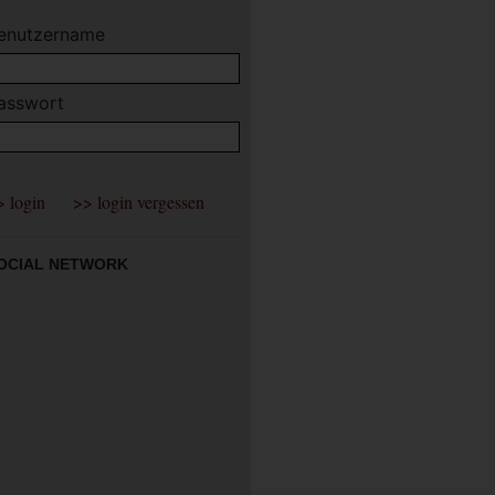
enutzername
asswort
OCIAL NETWORK