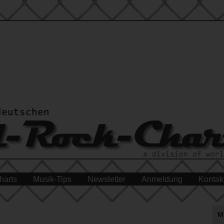
harts
Musik-Tips
Newsletter
Anmeldung
Kontak
M