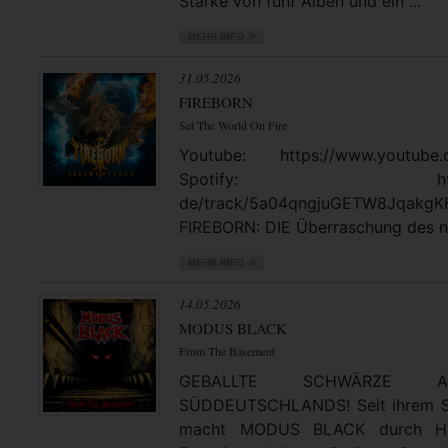
Stärke von fünf Alben und ein ...
31.05.2026
FIREBORN
Set The World On Fire
Youtube: https://www.youtube.
Spotify: https://open
de/track/5a04qngjuGETW8JqakgK
FIREBORN: DIE Überraschung des no
14.05.2026
MODUS BLACK
From The Basement
GEBALLTE SCHWÄRZE
SÜDDEUTSCHLANDS! Seit ihrem St
macht MODUS BLACK durch Hea