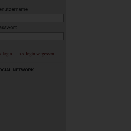
enutzername
asswort
OCIAL NETWORK