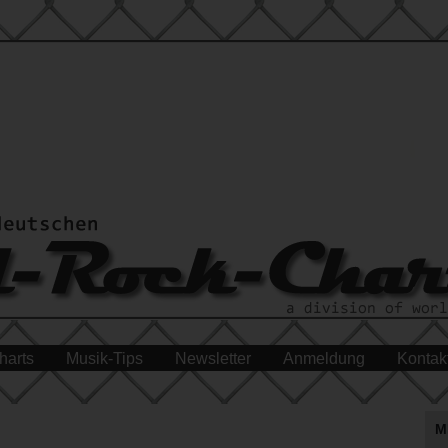
harts
Musik-Tips
Newsletter
Anmeldung
Kontak
M