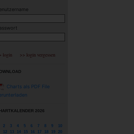
enutzername
asswort
OWNLOAD
Charts als PDF File
erunterladen
HARTKALENDER 2026
2
3
4
5
6
7
8
9
10
12
13
14
15
16
17
18
19
20