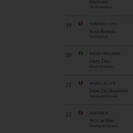
Hurricane
7hz Productions
19
FAREWELL SPIT
Scars Remain
Farewell Spit
20
KISSIN DYNAMITE
Glory Days
Kissin Dynamite
21
MODUS BLACK
From The Basement
Metalapolis Records
22
MAVERICK
We Can Rise
Metalapolis Records