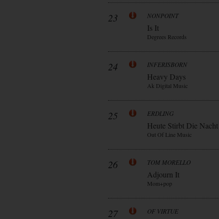
23
NONPOINT
Is It
Degrees Records
24
INFERISBORN
Heavy Days
Ak Digital Music
25
ERDLING
Heute Stirbt Die Nacht
Out Of Line Music
26
TOM MORELLO
Adjourn It
Mom+pop
27
OF VIRTUE