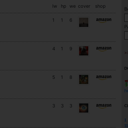
lw
hp
we
cover
shop
B
1
1
6
P
4
1
9
D
5
1
8
h
3
3
3
C
1
11