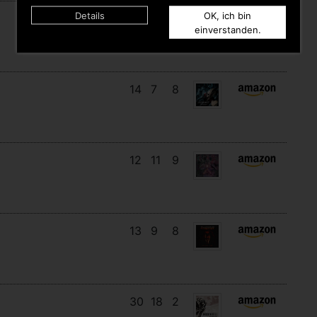
Details
OK, ich bin
17
14
3
einverstanden.
14
7
8
12
11
9
13
9
8
30
18
2