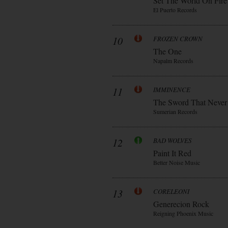
Set The World On Fire
El Puerto Records
10
FROZEN CROWN
The One
Napalm Records
11
IMMINENCE
The Sword That Never
Sumerian Records
12
BAD WOLVES
Paint It Red
Better Noise Music
13
CORELEONI
Generecion Rock
Reigning Phoenix Music