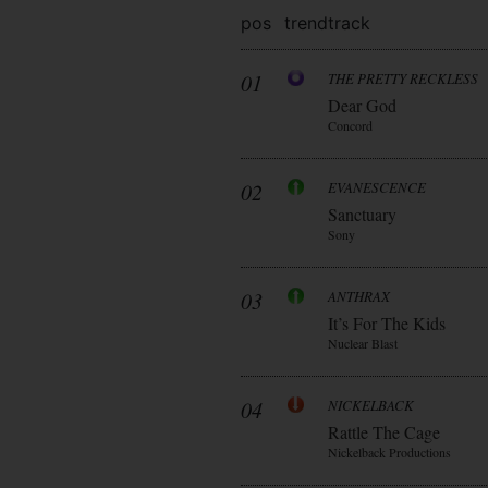
pos
trend
track
01
THE PRETTY RECKLESS
Dear God
Concord
02
EVANESCENCE
Sanctuary
Sony
03
ANTHRAX
It’s For The Kids
Nuclear Blast
04
NICKELBACK
Rattle The Cage
Nickelback Productions