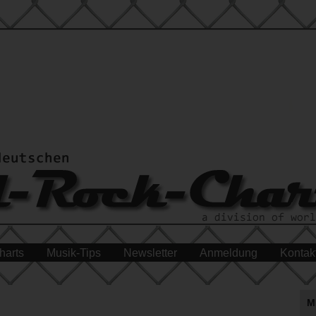
harts
Musik-Tips
Newsletter
Anmeldung
Kontak
M