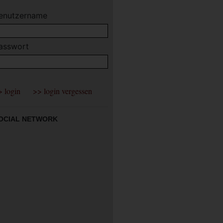
enutzername
asswort
OCIAL NETWORK