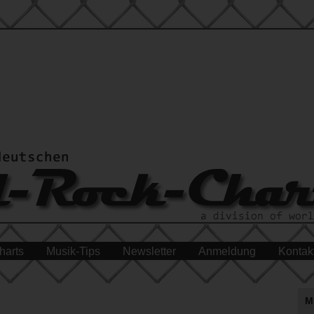
harts
Musik-Tips
Newsletter
Anmeldung
Kontak
M