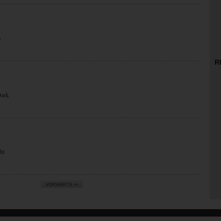
s
R
Dark
N
ht