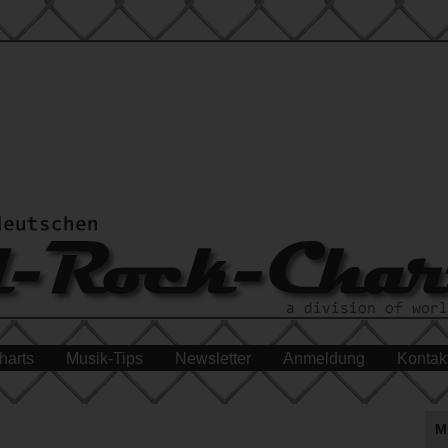
harts
Musik-Tips
Newsletter
Anmeldung
Kontak
M