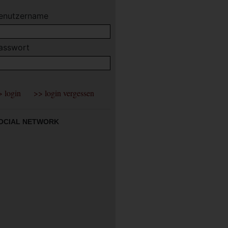
enutzername
asswort
OCIAL NETWORK