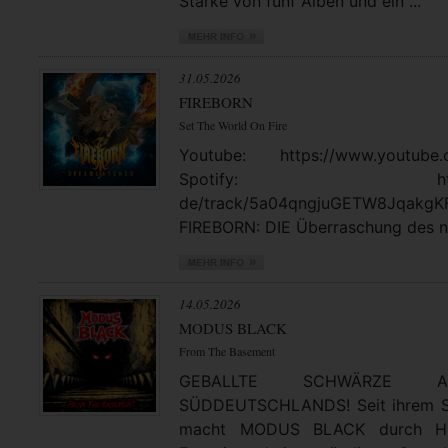
Stärke von fünf Alben und ein ...
31.05.2026
FIREBORN
Set The World On Fire
Youtube: https://www.youtube.
Spotify: https://open
de/track/5a04qngjuGETW8JqakgK
FIREBORN: DIE Überraschung des no
14.05.2026
MODUS BLACK
From The Basement
GEBALLTE SCHWÄRZE
SÜDDEUTSCHLANDS! Seit ihrem St
macht MODUS BLACK durch Hea