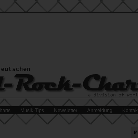
harts
Musik-Tips
Newsletter
Anmeldung
Kontak
M