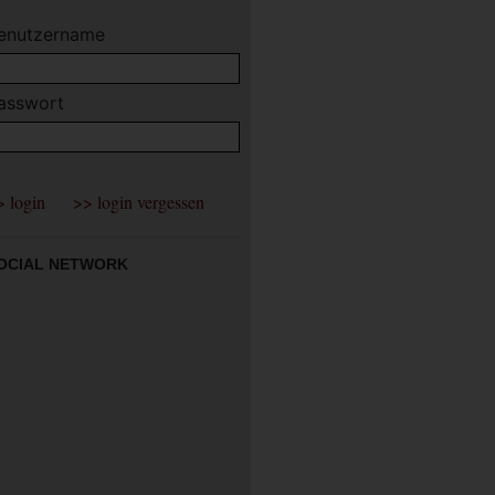
enutzername
asswort
OCIAL NETWORK