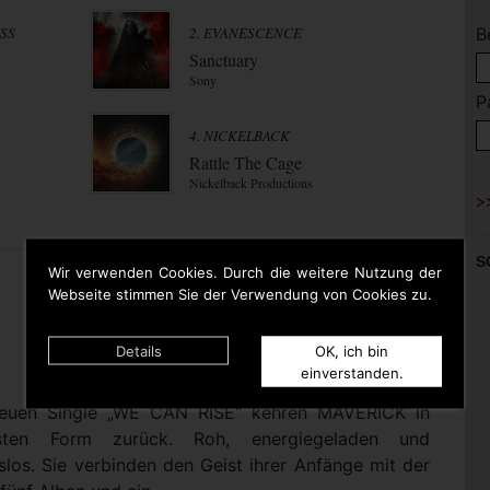
ESS
2. EVANESCENCE
B
Sanctuary
Sony
P
4. NICKELBACK
Rattle The Cage
Nickelback Productions
S
Wir verwenden Cookies. Durch die weitere Nutzung der
Webseite stimmen Sie der Verwendung von Cookies zu.
Details
OK, ich bin
einverstanden.
 neuen Single „WE CAN RISE“ kehren MAVERICK in
nsten Form zurück. Roh, energiegeladen und
los. Sie verbinden den Geist ihrer Anfänge mit der