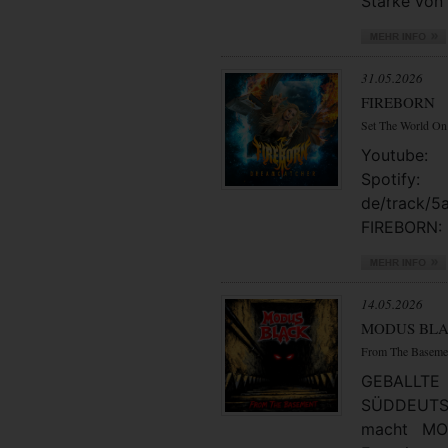
Stärke von 
31.05.2026
FIREBORN
Set The World On
Youtube: 
Spotify
de/track/
FIREBORN: 
14.05.2026
MODUS BL
From The Baseme
GEBAL
SÜDDEUTSC
macht MO