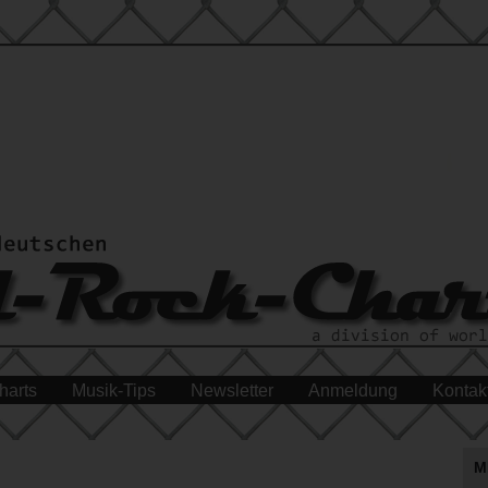
harts
Musik-Tips
Newsletter
Anmeldung
Kontak
M