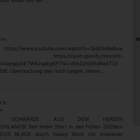
fünf Alben und ein ...
 Fire
R
https://www.youtube.com/watch?v=3jq83oBsBxw
: https://open.spotify.com/intl-
5a04qngjuGETW8JqakgKFf?si=d5b2afd95d6e4733
DIE Überraschung des noch jungen Jahres ...
ACK
nt
LTE SCHWÄRZE AUS DEM HERZEN
HLANDS! Seit ihrem Start in den frühen 2020ern
DUS BLACK durch Heavy Rock mit intensiver