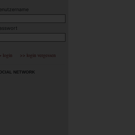
enutzername
asswort
OCIAL NETWORK