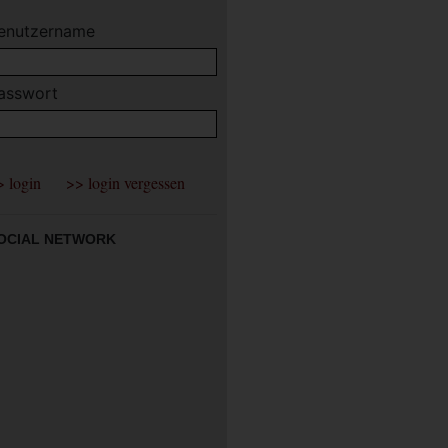
enutzername
asswort
OCIAL NETWORK