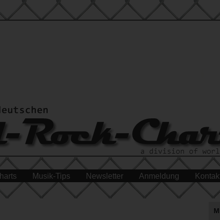
harts
Musik-Tips
Newsletter
Anmeldung
Kontak
M