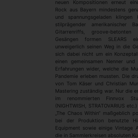
neuen Kompositionen erneut ein
Rock aus Bayern mindestens gena
und spannungsgeladen klingen
stilprägender amerikanischer B
Gitarrenriffs, groove-betont
Gesängen formen SLEARS ein
unweigerlich seinen Weg in die Ge
sich dabei nicht um ein Konzepta
einen gemeinsamen Nenner und s
Erfahrungen wider, welche die Mu
Pandemie erleben mussten. Die dr
von Tom Käser und Christian Mun
Mastering zuständig war. Nur die er
im renommierten Finnvox St
(NIGHTWISH, STRATOVARIUS etc.)
„The Chaos Within“ maßgeblich pos
bei der Produktion benutzte H
Equipment sowie einige Vintage 
die in Sammlerkreisen absoluten Ku