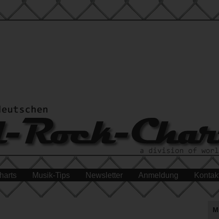
harts
Musik-Tips
Newsletter
Anmeldung
Kontak
M