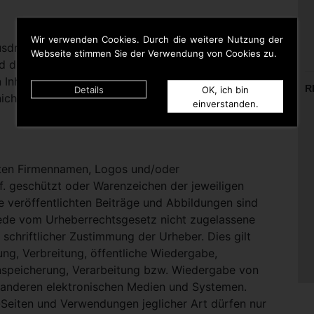
Wir verwenden Cookies. Durch die weitere Nutzung der
rücklich darauf hinweisen, dass sie keinerlei
Webseite stimmen Sie der Verwendung von Cookies zu.
d die Inhalte gelinkter Seiten hat. Deshalb distanziert
n Inhalten aller gelinkten Seiten auf dieser Homepage
R
Details
OK, ich bin
icht zu Eigen.
einverstanden.
nten Firmennamen, Logos und/oder
. geschützt oder Warenzeichen der jeweiligen
te veröffentlichten Beiträge und Abbildungen sind
Jede vom Urheberrechtsgesetz nicht zugelassene
schriftlicher Zustimmung der Urheber. Dies gilt
ung, Verbreitung, öffentliche Wiedergabe,
nspeicherung, Verarbeitung bzw. Wiedergabe von
 anderen elektronischen Medien und Systemen.
eiten und Verwendungen jeglicher Art dürfen nur