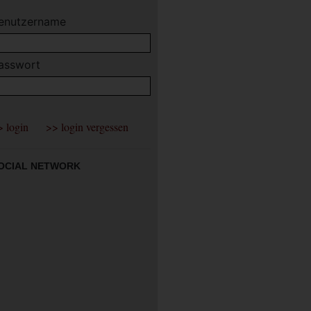
enutzername
asswort
OCIAL NETWORK