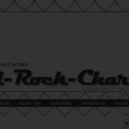
harts
Musik-Tips
Newsletter
Anmeldung
Kontak
M