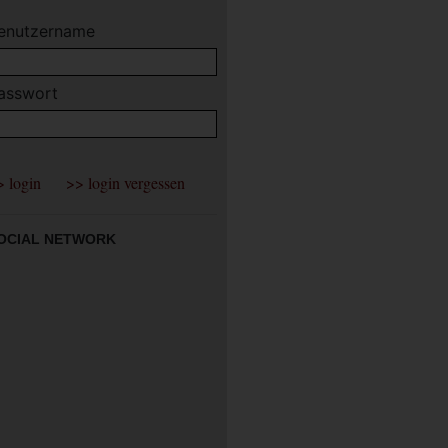
enutzername
asswort
OCIAL NETWORK