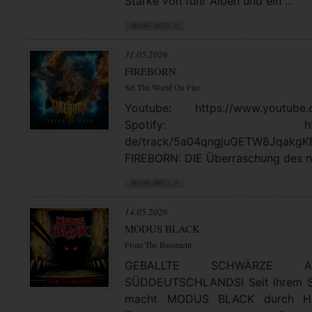
Stärke von fünf Alben und ein ...
31.05.2026
FIREBORN
Set The World On Fire
Youtube: https://www.youtube.
Spotify: https://open
de/track/5a04qngjuGETW8JqakgK
FIREBORN: DIE Überraschung des no
14.05.2026
MODUS BLACK
From The Basement
GEBALLTE SCHWÄRZE
SÜDDEUTSCHLANDS! Seit ihrem St
macht MODUS BLACK durch Hea