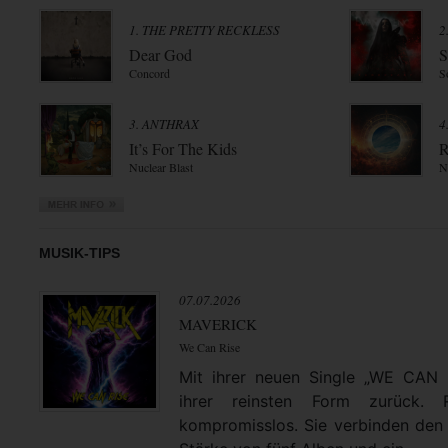
1. THE PRETTY RECKLESS
2
Dear God
S
Concord
S
3. ANTHRAX
4
It’s For The Kids
R
Nuclear Blast
N
MUSIK-TIPS
07.07.2026
MAVERICK
We Can Rise
Mit ihrer neuen Single „WE CAN
ihrer reinsten Form zurück. 
kompromisslos. Sie verbinden den 