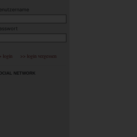
enutzername
asswort
OCIAL NETWORK