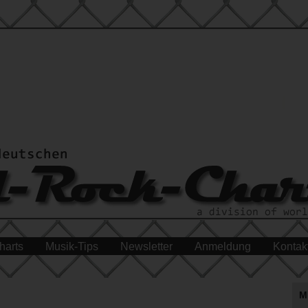
harts
Musik-Tips
Newsletter
Anmeldung
Kontak
M