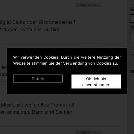
B
ßig in Clubs oder Discotheken auf
P
t tippen. Dann bist Du hier
Wir verwenden Cookies. Durch die weitere Nutzung der
Webseite stimmen Sie der Verwendung von Cookies zu.
llen bei uns eigene Titel für die
S
nn sind Sie hier richtig.
Details
OK, ich bin
einverstanden.
Musik, sie wollen Ihre Promotitel
pen anmelden. Dann sind Sie hier