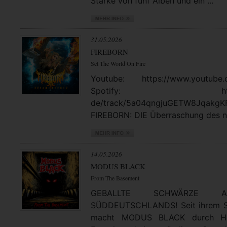
Stärke von fünf Alben und ein ...
31.05.2026
FIREBORN
Set The World On Fire
Youtube: https://www.youtube.
Spotify: https://open
de/track/5a04qngjuGETW8JqakgK
FIREBORN: DIE Überraschung des no
14.05.2026
MODUS BLACK
From The Basement
GEBALLTE SCHWÄRZE
SÜDDEUTSCHLANDS! Seit ihrem St
macht MODUS BLACK durch Hea