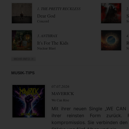
1. THE PRETTY RECKLESS
2
Dear God
S
Concord
S
3. ANTHRAX
4
It’s For The Kids
R
Nuclear Blast
N
MUSIK-TIPS
07.07.2026
MAVERICK
We Can Rise
Mit ihrer neuen Single „WE CAN
ihrer reinsten Form zurück. 
kompromisslos. Sie verbinden den 