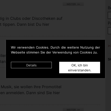
B
ßig in Clubs oder Discotheken auf
P
t tippen. Dann bist Du hier
Wir verwenden Cookies. Durch die weitere Nutzung der
Webseite stimmen Sie der Verwendung von Cookies zu.
llen bei uns eigene Titel für die
S
nn sind Sie hier richtig.
Details
OK, ich bin
einverstanden.
Musik, sie wollen Ihre Promotitel
pen anmelden. Dann sind Sie hier