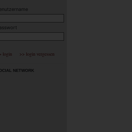
enutzername
asswort
OCIAL NETWORK