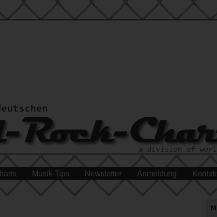
harts
Musik-Tips
Newsletter
Anmeldung
Kontak
M