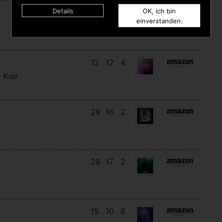
Details
OK, ich bin
9
9
4
einverstanden.
12
12
4
g Rain
29
16
2
28
17
2
15
10
8