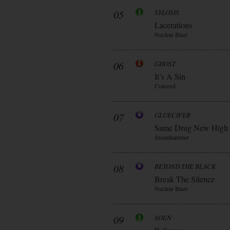
05
SYLOSIS
Lacerations
Nuclear Blast
06
GHOST
It’s A Sin
Concord
07
GLUECIFER
Same Drug New High
Steamhammer
08
BEYOND THE BLACK
Break The Silence
Nuclear Blast
09
SOEN