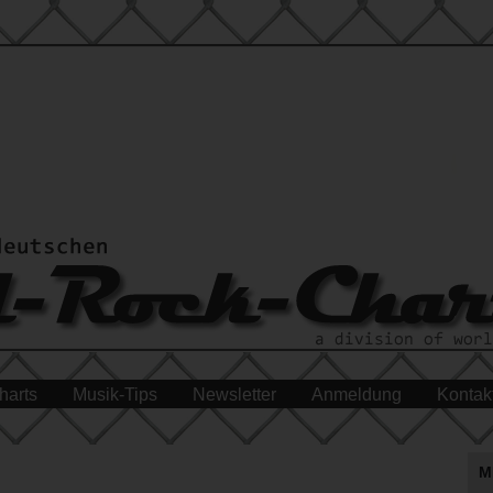
harts
Musik-Tips
Newsletter
Anmeldung
Kontak
M