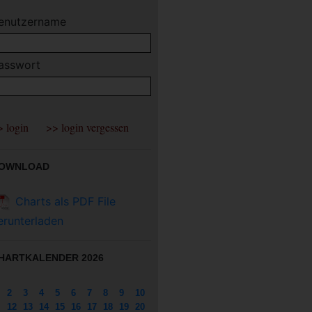
enutzername
asswort
OWNLOAD
Charts als PDF File
erunterladen
HARTKALENDER 2026
2
3
4
5
6
7
8
9
10
12
13
14
15
16
17
18
19
20