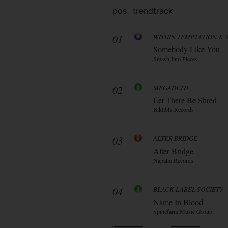
pos
trend
track
01
WITHIN TEMPTATION & 
Somebody Like You
Smash Into Pieces
02
MEGADETH
Let There Be Shred
Blkllblk Records
03
ALTER BRIDGE
Alter Bridge
Napalm Records
04
BLACK LABEL SOCIETY
Name In Blood
Spinefarm Music Group