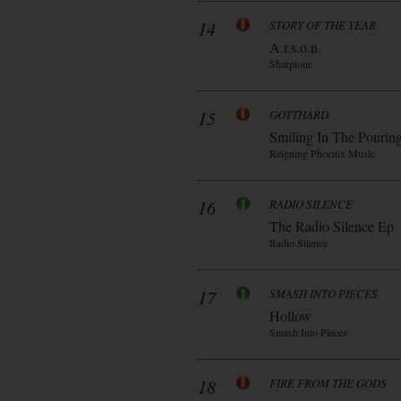
14
STORY OF THE YEAR
A.r.s.o.n.
Sharptone
15
GOTTHARD
Smiling In The Pourin
Reigning Phoenix Music
16
RADIO SILENCE
The Radio Silence Ep
Radio Silence
17
SMASH INTO PIECES
Hollow
Smash Into Pieces
18
FIRE FROM THE GODS