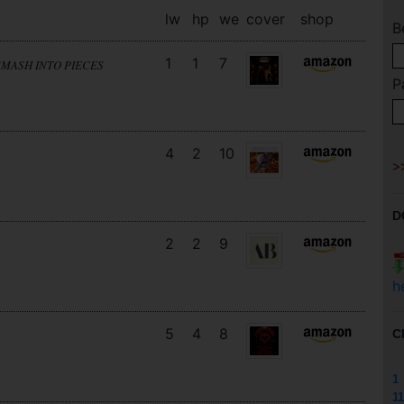
lw
hp
we
cover
shop
B
1
1
7
SMASH INTO PIECES
P
4
2
10
D
2
2
9
h
5
4
8
C
1
11