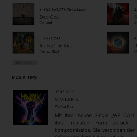
1. THE PRETTY RECKLESS
2
Dear God
S
Concord
S
3. ANTHRAX
4
It’s For The Kids
R
Nuclear Blast
N
MUSIK-TIPS
07.07.2026
MAVERICK
We Can Rise
Mit ihrer neuen Single „WE CAN
ihrer reinsten Form zurück. 
kompromisslos. Sie verbinden den 