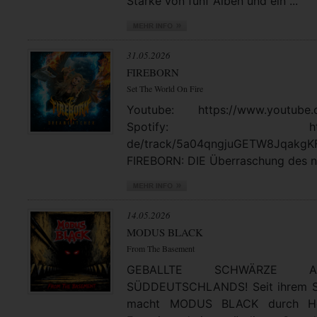
Stärke von fünf Alben und ein ...
31.05.2026
FIREBORN
Set The World On Fire
Youtube: https://www.youtube.
Spotify: https://open
de/track/5a04qngjuGETW8JqakgK
FIREBORN: DIE Überraschung des no
14.05.2026
MODUS BLACK
From The Basement
GEBALLTE SCHWÄRZE
SÜDDEUTSCHLANDS! Seit ihrem St
macht MODUS BLACK durch Hea