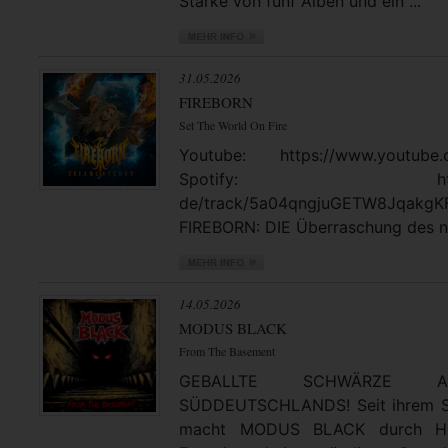
Stärke von fünf Alben und ein ...
31.05.2026
FIREBORN
Set The World On Fire
Youtube: https://www.youtube.
Spotify: https://open
de/track/5a04qngjuGETW8JqakgK
FIREBORN: DIE Überraschung des no
14.05.2026
MODUS BLACK
From The Basement
GEBALLTE SCHWÄRZE
SÜDDEUTSCHLANDS! Seit ihrem St
macht MODUS BLACK durch Hea