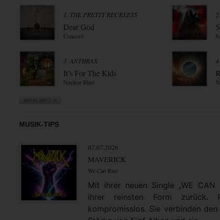
1. THE PRETTY RECKLESS
2
Dear God
S
Concord
S
3. ANTHRAX
4
It’s For The Kids
R
Nuclear Blast
N
MUSIK-TIPS
07.07.2026
MAVERICK
We Can Rise
Mit ihrer neuen Single „WE CAN
ihrer reinsten Form zurück. 
kompromisslos. Sie verbinden den 